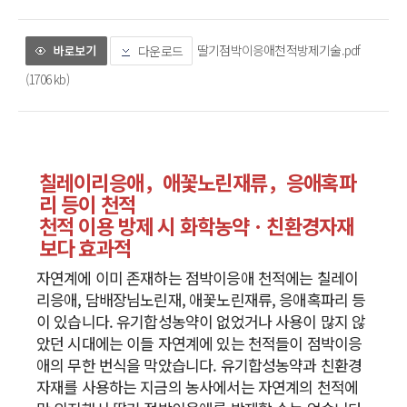
딸기점박이응애천적방제기술.pdf
다운로드
(1706 kb)
칠레이리응애，애꽃노린재류，응애혹파
리 등이 천적
천적 이용 방제 시 화학농약ㆍ친환경자재
보다 효과적
자연계에 이미 존재하는 점박이응애 천적에는 칠레이
리응애, 담배장님노린재, 애꽃노린재류, 응애혹파리 등
이 있습니다. 유기합성농약이 없었거나 사용이 많지 않
았던 시대에는 이들 자연계에 있는 천적들이 점박이응
애의 무한 번식을 막았습니다. 유기합성농약과 친환경
자재를 사용하는 지금의 농사에서는 자연계의 천적에