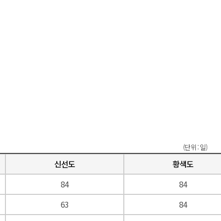
(단위 : 일)
신선도
황색도
84
84
63
84