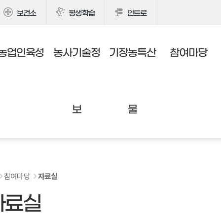
보건소
평생학습
인트로
농업인육성
농사기술정
기장농특산
참여마당
보
물
참여마당
자료실
자료실