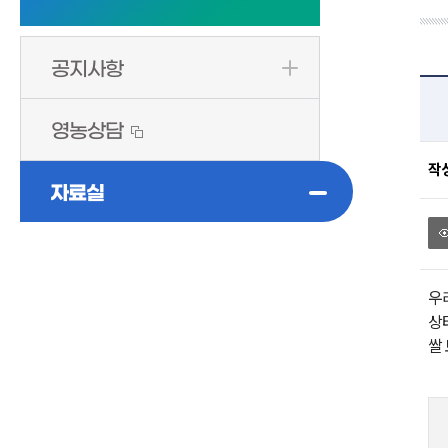
공지사항
영농상담
작
자료실
우
상
쌀