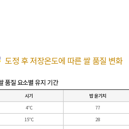
도정 후 저장온도에 따른 쌀 품질 변화
쌀 품질 요소별 유지 기간
시기
밥 윤기치
4℃
77
15℃
28