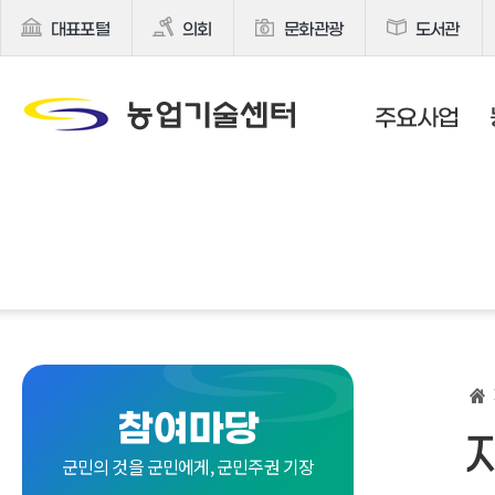
대표포털
의회
문화관광
도서관
주요사업
참여마당
군민의 것을 군민에게, 군민주권 기장