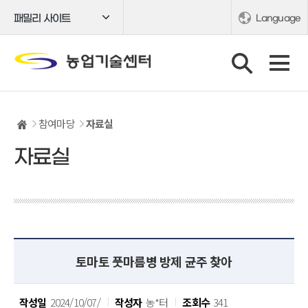
패밀리 사이트
Language
참여마당
자료실
자료실
토마토 풋마름병 방제 균주 찾아
작성일
2024/10/07/
작성자
농*터
조회수
341