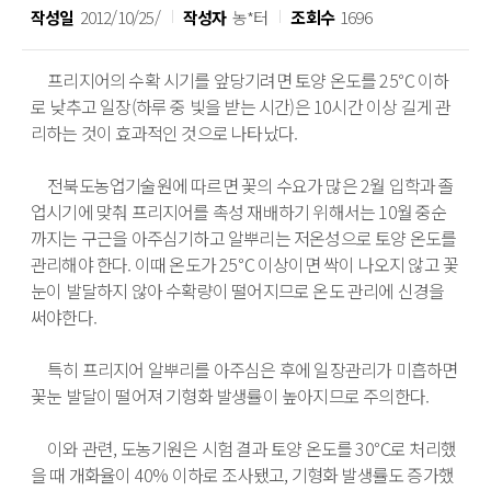
작성일
2012/10/25/
작성자
농*터
조회수
1696
　프리지어의 수확 시기를 앞당기려면 토양 온도를 25℃ 이하
로 낮추고 일장(하루 중 빛을 받는 시간)은 10시간 이상 길게 관
리하는 것이 효과적인 것으로 나타났다. 

　전북도농업기술원에 따르면 꽃의 수요가 많은 2월 입학과 졸
업시기에 맞춰 프리지어를 촉성 재배하기 위해서는 10월 중순
까지는 구근을 아주심기하고 알뿌리는 저온성으로 토양 온도를 
관리해야 한다. 이때 온도가 25℃ 이상이면 싹이 나오지 않고 꽃
눈이 발달하지 않아 수확량이 떨어지므로 온도 관리에 신경을 
써야한다. 

　특히 프리지어 알뿌리를 아주심은 후에 일장관리가 미흡하면 
꽃눈 발달이 떨어져 기형화 발생률이 높아지므로 주의한다.

　이와 관련, 도농기원은 시험 결과 토양 온도를 30℃로 처리했
을 때 개화율이 40% 이하로 조사됐고, 기형화 발생률도 증가했