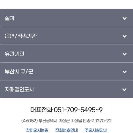
실과
읍면/직속기관
유관기관
부산시 구/군
자매결연도시
대표전화 051-709-5495~9
(46052) 부산광역시 기장군 기장읍 반송로 1370-22
찾아오시는길
전화번호안내
주요시설안내