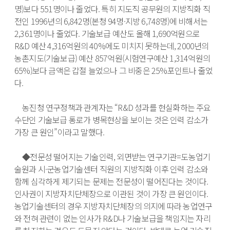
명)보다 551명이나 줄었다. 특히 지도직 공무원의 지방직화 직
전인 1996년의 6,842명(본청 94명·지방 6,748명)에 비해서는 
2,361명이나 줄었다. 기술보급 예산도 올해 1,690억원으로 
R&D 예산 4,316억원의 40%에도 미치지 못하는데, 2000년의 
농촌지도(기술보급) 예산 857억원(시험연구예산 1,314억원의 
65%)보다 금액은 갑절 늘었으나 그 비중은 25%포인트나 줄었
다.

　농진청 연구정책과 관계자는 “R&D 성과를 현실화하는 주요 
수단인 기술보급 통로가 병목현상을 보이는 것은 인력 감소가 
가장 큰 원인”이라고 말했다.

　◆전문성 떨어지는 기술인력, 외면받는 연구기관=도농업기
술원과 시·군농업기술센터 직원의 지방직화 이후 인력 감소와 
함께 심각하게 제기되는 문제는 전문성이 떨어진다는 것이다. 
인사권이 지방자치단체장으로 이관된 것이 가장 큰 원인이다. 
농업기술센터의 경우 지방자치단체장의 의지에 따라 농업연구
와 전혀 관련이 없는 인사가 R&D나 기술보급을 책임지는 자리