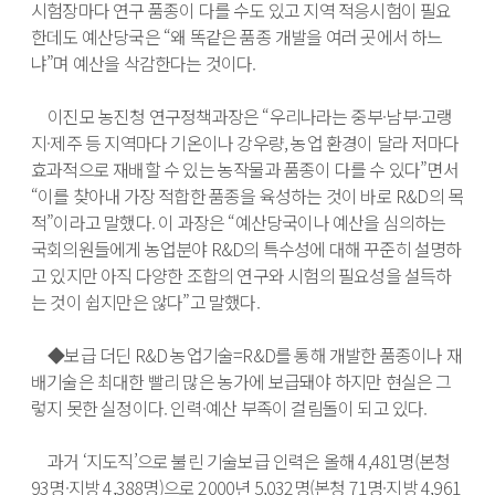
시험장마다 연구 품종이 다를 수도 있고 지역 적응시험이 필요
한데도 예산당국은 “왜 똑같은 품종 개발을 여러 곳에서 하느
냐”며 예산을 삭감한다는 것이다. 

　이진모 농진청 연구정책과장은 “우리나라는 중부·남부·고랭
지·제주 등 지역마다 기온이나 강우량, 농업 환경이 달라 저마다 
효과적으로 재배할 수 있는 농작물과 품종이 다를 수 있다”면서 
“이를 찾아내 가장 적합한 품종을 육성하는 것이 바로 R&D의 목
적”이라고 말했다. 이 과장은 “예산당국이나 예산을 심의하는 
국회의원들에게 농업분야 R&D의 특수성에 대해 꾸준히 설명하
고 있지만 아직 다양한 조합의 연구와 시험의 필요성을 설득하
는 것이 쉽지만은 않다”고 말했다.

　◆보급 더딘 R&D 농업기술=R&D를 통해 개발한 품종이나 재
배기술은 최대한 빨리 많은 농가에 보급돼야 하지만 현실은 그
렇지 못한 실정이다. 인력·예산 부족이 걸림돌이 되고 있다.

　과거 ‘지도직’으로 불린 기술보급 인력은 올해 4,481명(본청 
93명·지방 4,388명)으로 2000년 5,032명(본청 71명·지방 4,961