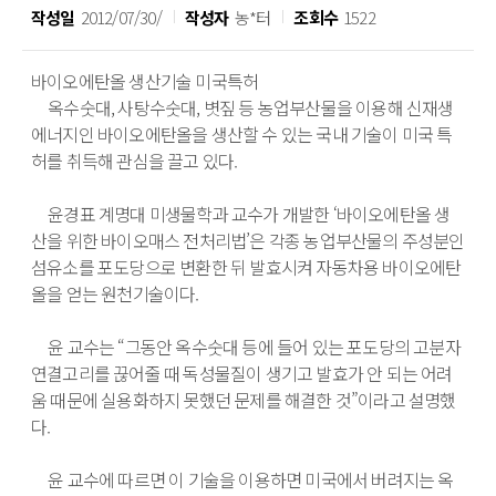
작성일
2012/07/30/
작성자
농*터
조회수
1522
바이오에탄올 생산기술 미국특허 

　옥수숫대, 사탕수숫대, 볏짚 등 농업부산물을 이용해 신재생
에너지인 바이오에탄올을 생산할 수 있는 국내 기술이 미국 특
허를 취득해 관심을 끌고 있다.

　윤경표 계명대 미생물학과 교수가 개발한 ‘바이오에탄올 생
산을 위한 바이오매스 전처리법’은 각종 농업부산물의 주성분인 
섬유소를 포도당으로 변환한 뒤 발효시켜 자동차용 바이오에탄
올을 얻는 원천기술이다.

　윤 교수는 “그동안 옥수숫대 등에 들어 있는 포도당의 고분자 
연결고리를 끊어줄 때 독성물질이 생기고 발효가 안 되는 어려
움 때문에 실용화하지 못했던 문제를 해결한 것”이라고 설명했
다.

　윤 교수에 따르면 이 기술을 이용하면 미국에서 버려지는 옥