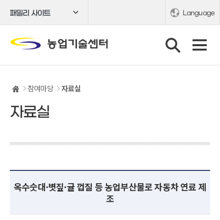
패밀리 사이트
Language
참여마당
자료실
자료실
옥수숫대·볏짚·귤 껍질 등 농업부산물로 자동차 연료 제
조