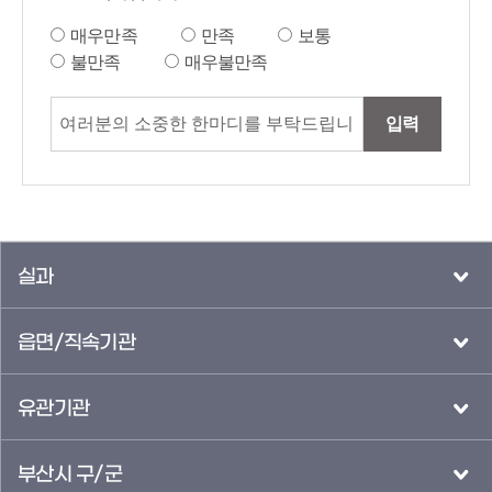
매우만족
만족
보통
불만족
매우불만족
입력
실과
읍면/직속기관
유관기관
부산시 구/군