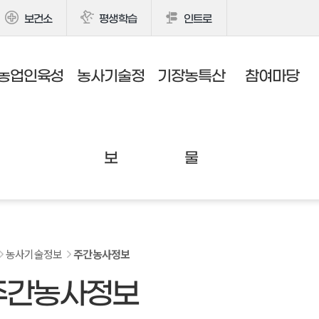
보건소
평생학습
인트로
농업인육성
농사기술정
기장농특산
참여마당
보
물
농사기술정보
주간농사정보
주간농사정보