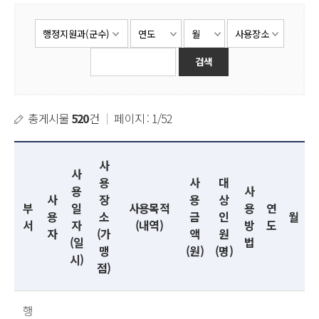
총게시물
520
건
｜
페이지 : 1/52
사
사
용
사
대
용
사
사
장
용
상
부
일
사용목적
용
연
용
소
금
인
월
서
자
(내역)
방
도
자
(가
액
원
(일
법
맹
(원)
(명)
시)
점)
행