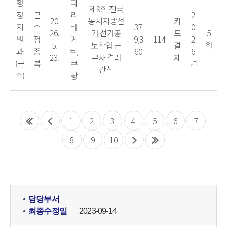
행
파
제9회 전국
정
군
리
2
20
동시지방선
카
지
수
바
37
0
26.
거 선거공
드
5
원
정
게
9,3
114
2
5.
보작업 근
결
월
과
종
트,
60
6
23.
무자 격려
제
(군
복
쿠
년
간식
수)
팡
1
2
3
4
5
6
7
8
9
10
담당부서
최종수정일
2023-09-14