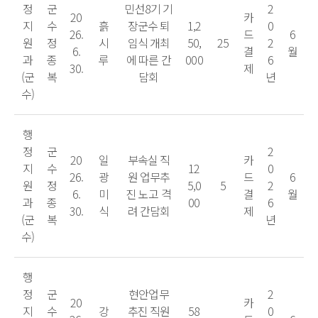
정
군
민선8기 기
2
20
카
지
수
흙
장군수 퇴
1,2
0
26.
드
6
원
정
시
임식 개최
50,
25
2
6.
결
월
과
종
루
에 따른 간
000
6
30.
제
(군
복
담회
년
수)
행
정
군
2
20
일
부속실 직
카
지
수
12
0
26.
광
원 업무추
드
6
원
정
5,0
5
2
6.
미
진 노고 격
결
월
과
종
00
6
30.
식
려 간담회
제
(군
복
년
수)
행
정
군
현안업무
2
20
카
지
수
강
추진 직원
58
0