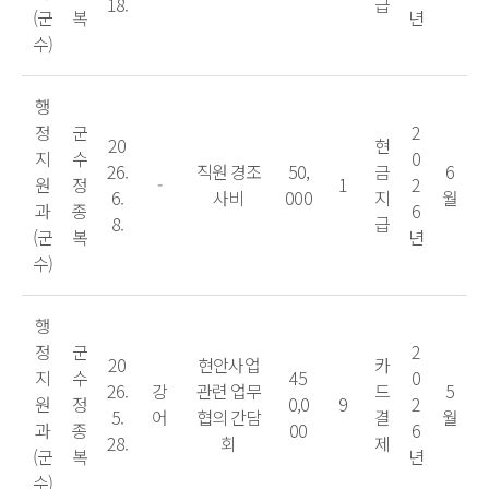
18.
급
(군
복
년
수)
행
정
군
2
20
현
지
수
0
26.
직원 경조
50,
금
6
원
정
-
1
2
6.
사비
000
지
월
과
종
6
8.
급
(군
복
년
수)
행
정
군
2
20
현안사업
카
지
수
45
0
26.
강
관련 업무
드
5
원
정
0,0
9
2
5.
어
협의 간담
결
월
과
종
00
6
28.
회
제
(군
복
년
수)