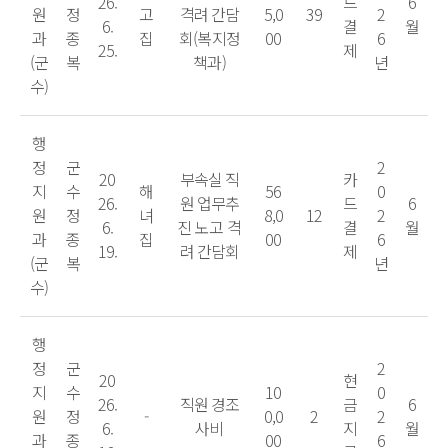
26.
드
6
원
정
고
격려 간담
5,0
39
2
6.
결
월
과
종
집
회(복지정
00
6
25.
제
(군
복
책과)
년
수)
행
정
군
2
20
부속실 직
카
지
수
해
56
0
26.
원 업무추
드
6
원
정
녀
8,0
12
2
6.
진 노고 격
결
월
과
종
집
00
6
19.
려 간담회
제
(군
복
년
수)
행
정
군
2
20
현
지
수
10
0
26.
직원 경조
금
6
원
정
-
0,0
2
2
6.
사비
지
월
과
종
00
6