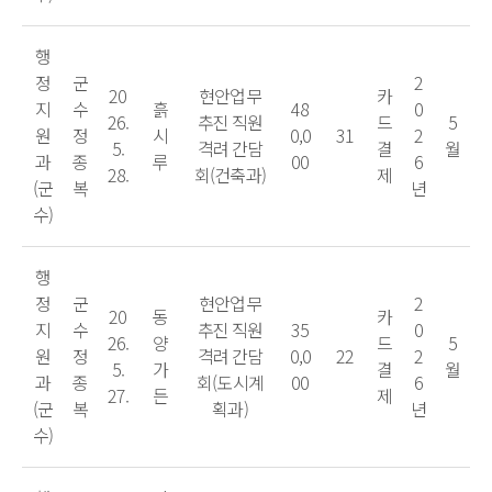
행
정
군
2
20
현안업무
카
지
수
흙
48
0
26.
추진 직원
드
5
원
정
시
0,0
31
2
5.
격려 간담
결
월
과
종
루
00
6
28.
회(건축과)
제
(군
복
년
수)
행
정
군
현안업무
2
20
동
카
지
수
추진 직원
35
0
26.
양
드
5
원
정
격려 간담
0,0
22
2
5.
가
결
월
과
종
회(도시계
00
6
27.
든
제
(군
복
획과)
년
수)