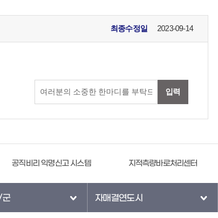
최종수정일
2023-09-14
입력
공직비리 익명신고 시스템
지적측량바로처리센터
/군
자매결연도시