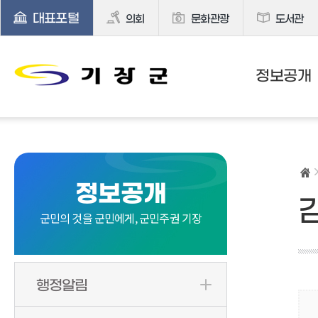
대표포털
의회
문화관광
도서관
정보공개
정보공개
군민의 것을 군민에게, 군민주권 기장
행정알림