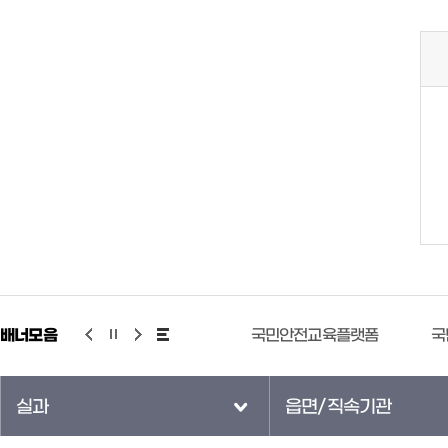
배너모음
기상청 누리예보
국민안전교육플랫폼
국
실과
읍면/직속기관