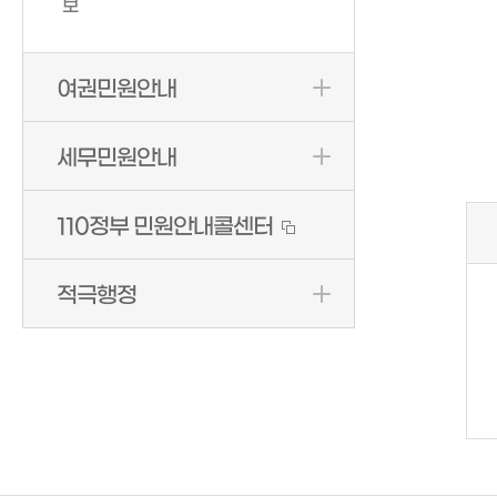
보
여권민원안내
세무민원안내
110정부 민원안내콜센터
적극행정