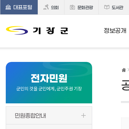
대표포털
의회
문화관광
도서관
정보공개
전자민원
군민의 것을 군민에게, 군민주권 기장
민원종합안내