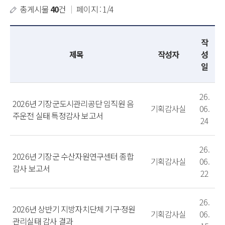
총게시물
40
건
｜
페이지 : 1/4
작
제목
작성자
성
일
26.
2026년 기장군도시관리공단 임직원 음
기획감사실
06.
주운전 실태 특정감사 보고서
24
26.
2026년 기장군 수산자원연구센터 종합
기획감사실
06.
감사 보고서
22
26.
2026년 상반기 지방자치단체 기구·정원
기획감사실
06.
관리실태 감사 결과