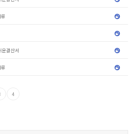
서류
기쉬운결산서
서류
3
4