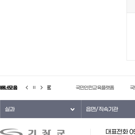
배너모음
기상청 누리예보
국민안전교육플랫폼
국
실과
읍면/직속기관
대표전화 05