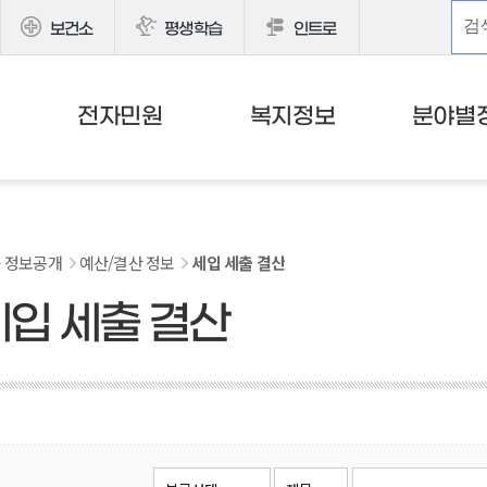
보건소
평생학습
인트로
전자민원
복지정보
분야별
정보공개
예산/결산 정보
세입 세출 결산
세입 세출 결산