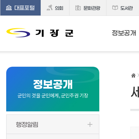
대표포털
의회
문화관광
도서관
정보공개
정보공개
군민의 것을 군민에게, 군민주권 기장
행정알림