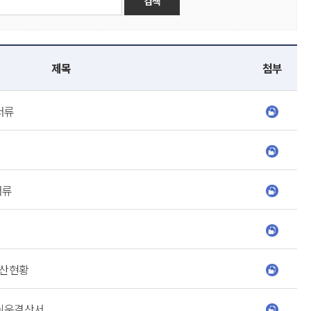
제목
첨부
서류
서류
결산현황
기쉬운결산서