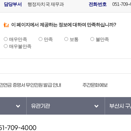
담당부서
행정자치국 재무과
전화번호
051-709-
이 페이지에서 제공하는 정보에 대하여 만족하십니까?
매우만족
만족
보통
불만족
매우불만족
민연금 증명서 무인민원 발급 안내
주간문화예보
유관기관
부산시 구
1-709-4000