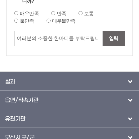
니까?
매우만족
만족
보통
불만족
매우불만족
입력
실과
읍면/직속기관
유관기관
부산시 구/군