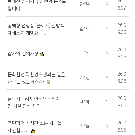
26.0
동해선 삼성역 추진현황 문의드
안*웅
N
8.07
립니다.
26.0
동백항 선양장 (슬로프) 일방적
김*오
N
8.06
폐쇄조치 개방요구 ..
26.0
박*석
N
감사와 건의사항
8.06
26.0
문화환경국 환경위생과는 일을
이*영
N
8.06
하고는 있는거죠???.
26.0
월드컵빌리지 인라인스케이트
백*혜
N
8.06
장 시설 정비 건의
26.0
주민과의 실시간 소통 채널을
최*률
N
8.06
제안합니다.