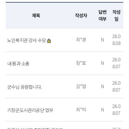
답변
작성
제목
작성자
여부
일
26.0
최*경
N
노인복지관 강사 수당
8.08
26.0
장*호
N
내 몸과 소통
8.07
26.0
김*엽
N
군수님 응원합니다.
8.07
26.0
최*덕
N
기장군도시관리공단 업무
8.07