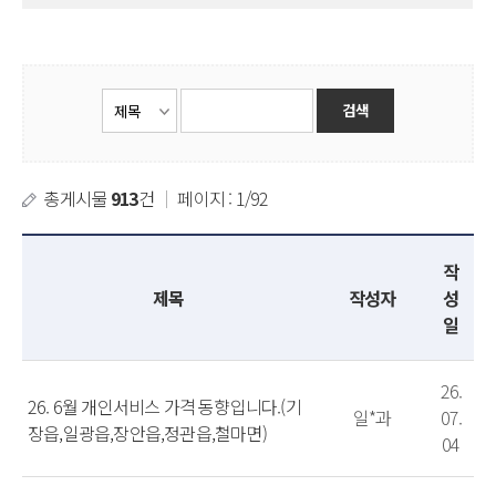
총게시물
913
건
｜
페이지 : 1/92
작
제목
작성자
성
일
26.
26. 6월 개인서비스 가격 동향입니다.(기
일*과
07.
장읍,일광읍,장안읍,정관읍,철마면)
04