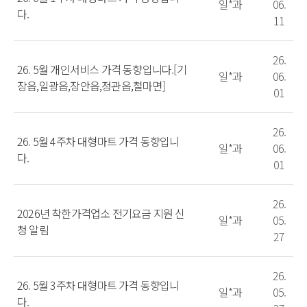
일*과
06.
다.
11
26.
26. 5월 개인서비스 가격 동향입니다.[기
일*과
06.
장읍,일광읍,장안읍,정관읍,철마면]
01
26.
26. 5월 4주차 대형마트 가격 동향입니
일*과
06.
다.
01
26.
2026년 착한가격업소 전기요금 지원 신
일*과
05.
청 알림
27
26.
26. 5월 3주차 대형마트 가격 동향입니
일*과
05.
다.