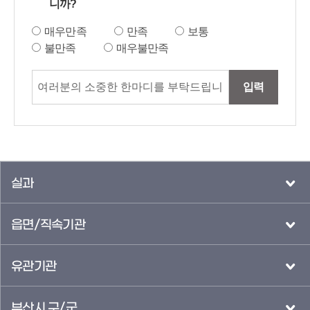
니까?
매우만족
만족
보통
불만족
매우불만족
입력
실과
읍면/직속기관
유관기관
부산시 구/군