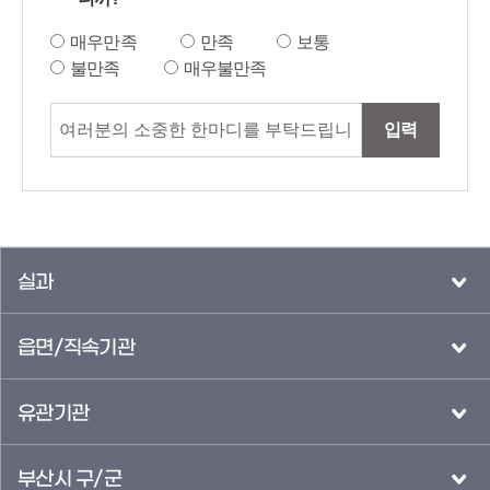
매우만족
만족
보통
불만족
매우불만족
입력
실과
읍면/직속기관
유관기관
부산시 구/군