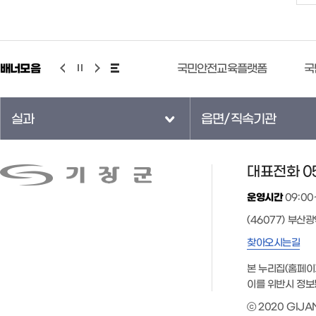
배너모음
기상청 누리예보
국민안전교육플랫폼
국
실과
읍면/직속기관
대표전화 05
운영시간
09:00
(46077) 부산
찾아오시는길
본 누리집(홈페이
이를 위반시 정보
ⓒ 2020 GIJAN