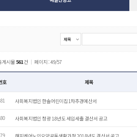
총게시물
561
건
｜
페이지 : 49/57
번호
제목
81
사회복지법인 한솔어린이집1차추경예산서
80
사회복지법인 청광 18년도 세입세출 결산서 공고
79
해피케어노인요양공동생활가정 2018년도 결산서 공고