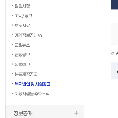
알림사항
고시/공고
보도자료
계약정보공개
군정뉴스
군정공보
입법예고
분묘개장공고
복지법인 및 시설공고
기장사람들 주요소식
정보공개