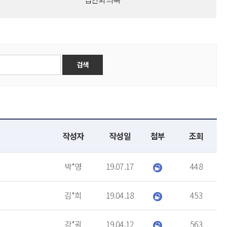
작성자
작성일
첨부
조회
박*영
19.07.17
448
김*희
19.04.18
453
강*굉
19.04.12
563