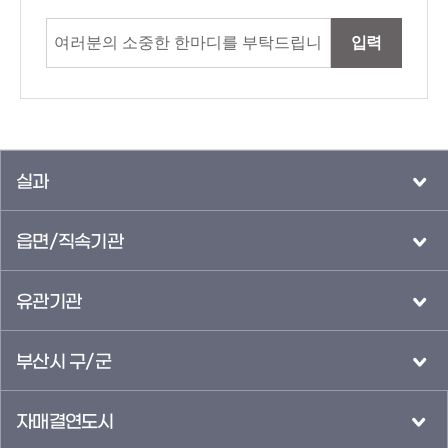
입력
실과
읍면/직속기관
유관기관
부산시 구/군
자매결연도시