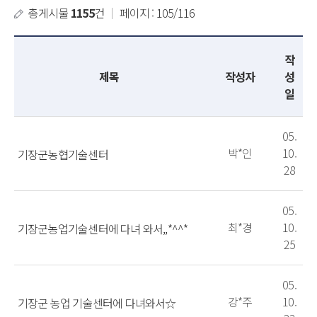
총게시물
1155
건
｜
페이지 : 105/116
작
제목
작성자
성
일
05.
박*인
10.
기장군농협기술센터
28
05.
최*경
10.
기장군농업기술센터에 다녀 와서,,*^^*
25
05.
강*주
10.
기장군 농업 기술센터에 다녀와서☆