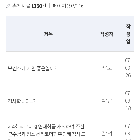
총게시물
1160
건
｜
페이지 : 92/116
작
제목
작성자
성
일
07.
손*보
09.
보건소에 가면 좋은일이?
26
07.
박*곤
09.
감사합니다...?
18
07.
제4회리코더 경연대회를 개최하여 주신
김*덕
09.
군수님과 청소년리코더합주단께 감사드