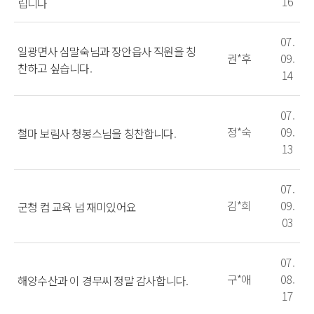
16
립니다
07.
일광면사 심말숙님과 장안읍사 직원을 칭
권*후
09.
찬하고 싶습니다.
14
07.
정*숙
09.
철마 보림사 청봉스님을 칭찬합니다.
13
07.
김*희
09.
군청 컴 교육 넘 재미있어요
03
07.
구*애
08.
해양수산과 이 경무씨 정말 감사합니다.
17