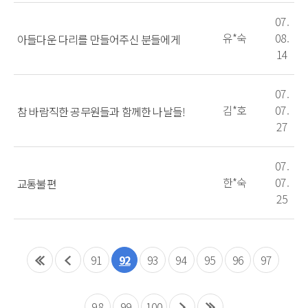
07.
유*숙
08.
아들다운 다리를 만들어주신 분들에게
14
07.
김*호
07.
참 바람직한 공무원들과 함께한 나날들!
27
07.
한*숙
07.
교통불편
25
91
92
93
94
95
96
97
98
99
100