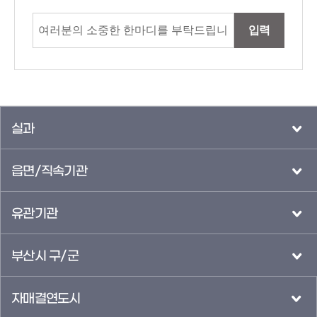
입력
실과
읍면/직속기관
유관기관
부산시 구/군
자매결연도시