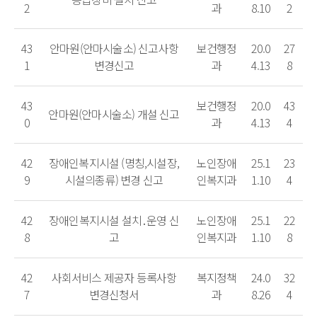
2
과
8.10
2
43
안마원(안마시술소) 신고사항
보건행정
20.0
27
1
변경신고
과
4.13
8
43
보건행정
20.0
43
안마원(안마시술소) 개설 신고
0
과
4.13
4
42
장애인복지시설 (명칭,시설장,
노인장애
25.1
23
9
시설의종류) 변경 신고
인복지과
1.10
4
42
장애인복지시설 설치․운영 신
노인장애
25.1
22
8
고
인복지과
1.10
8
42
사회서비스 제공자 등록사항
복지정책
24.0
32
7
변경신청서
과
8.26
4