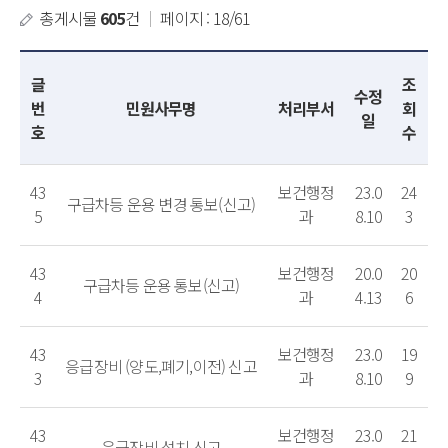
총게시물
605
건
｜
페이지 : 18/61
글
조
수정
번
민원사무명
처리부서
회
일
호
수
43
보건행정
23.0
24
구급차등 운용 변경 통보(신고)
5
과
8.10
3
43
보건행정
20.0
20
구급차등 운용 통보(신고)
4
과
4.13
6
43
보건행정
23.0
19
응급장비 (양도,폐기,이전) 신고
3
과
8.10
9
43
보건행정
23.0
21
응급장비 설치 신고