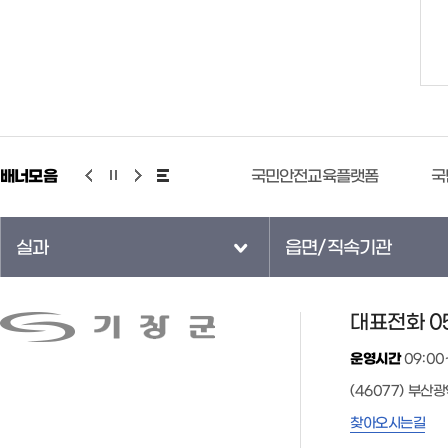
배너모음
기상청 누리예보
국민안전교육플랫폼
국민
실과
읍면/직속기관
대표전화 05
운영시간
09:00
(46077) 부산
찾아오시는길