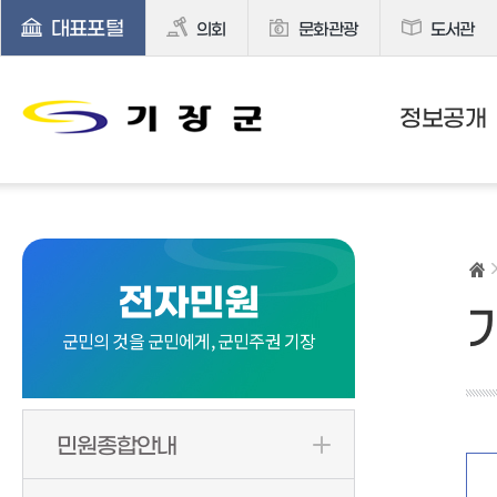
대표포털
의회
문화관광
도서관
정보공개
전자민원
군민의 것을 군민에게, 군민주권 기장
민원종합안내