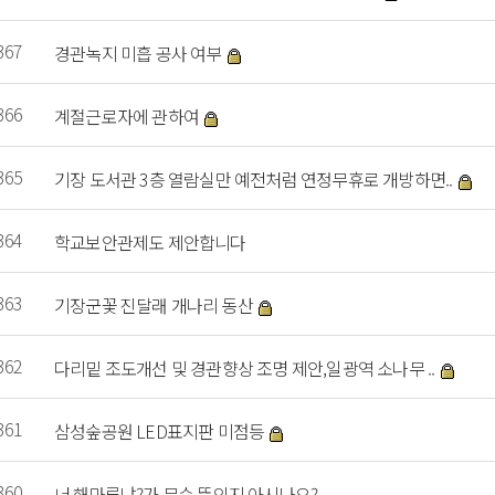
367
경관녹지 미흡 공사 여부
366
계절근로자에 관하여
365
기장 도서관 3층 열람실만 예전처럼 연정무휴로 개방하면..
364
학교보안관제도 제안합니다
363
기장군꽃 진달래 개나리 동산
362
다리밑 조도개선 및 경관향상 조명 제안,일광역 소나무 ..
361
삼성숲공원 LED표지판 미점등
360
너 해마루냐?가 무슨 뜻인지 아시나요?