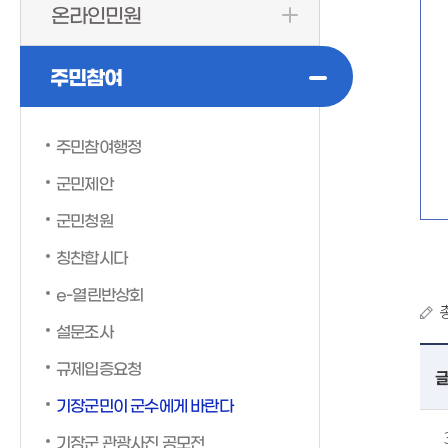
온라인민원
주민참여
주민참여행정
군민제안
군민청원
칭찬합시다
e-열린반상회
설문조사
규제입증요청
기장군민이 군수에게 바란다
기장군 관광사진 공모전