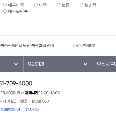
매우만족
만족
보통
불만족
매우불만족
연금 증명서 무인민원 발급 안내
주간문화예보
유관기관
부산시 구
1-709-4000
~18:00(월~금) /
휴게시간
12:00~13:00
광역시 기장군 기장읍 기장대로 560
전화번호안내
청사안내