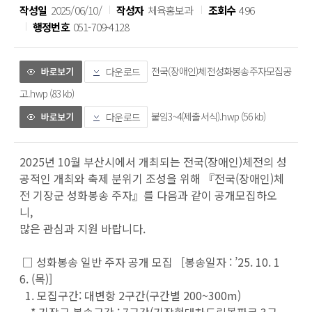
작성일
2025/06/10/
작성자
체육홍보과
조회수
496
행정번호
051-709-4128
전국(장애인)체전성화봉송주자모집공
다운로드
고.hwp (83 kb)
붙임3~4(제출서식).hwp (56 kb)
다운로드
2025년 10월 부산시에서 개최되는 전국(장애인)체전의 성
공적인 개최와 축제 분위기 조성을 위해 『전국(장애인)체
전 기장군 성화봉송 주자』를 다음과 같이 공개모집하오
니,
많은 관심과 지원 바랍니다.
□ 성화봉송 일반 주자 공개 모집 [봉송일자 : ’25. 10. 1
6. (목)]
1. 모집구간: 대변항 2구간(구간별 200~300m)