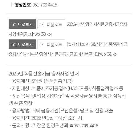
행정번호
051-709-4415
2026년부산광역시식품진흥기금융자
다운로드
사업계획공고.hwp (53 kb)
[별지제1호~제6호서식]식품진흥기금
다운로드
융자사업서식(부산광역시식품진흥기금조례시행규칙).hwp (61 kb)
2026년 식품진흥기금 융자사업 안내 
 - 융자예산: 5억원 (식품진흥기금)
 - 지원대상 : 식품제조가공업소(HACCP 등), 식품접객업소 등
 - 지원목적 : 영업장 시설개선 및 육성자금 융자를 통한 식품위
생 수준 향상
 - 융자방법: 위탁 금융기관(부산은행) 담보 및 신용 대출
 - 융자기간: 2026년 1월 ~ 예산 소진 시
 - 문의사항 : 기장군 환경위생과
☎051-709-4415