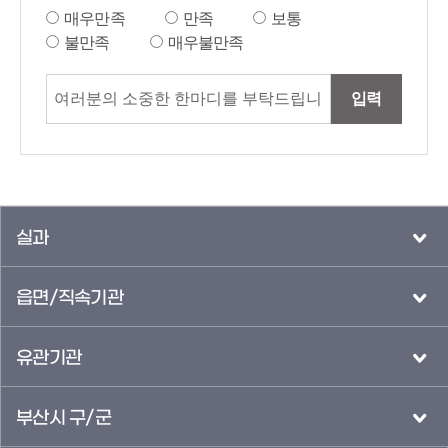
매우만족
만족
보통
불만족
매우불만족
입력
실과
읍면/직속기관
유관기관
부산시 구/군