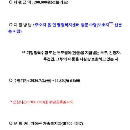
 ❍ 지 원 금 액 : 200,000원(선불카드)
**
 ❍ 지 원 방 법 : 
주소지 읍·면 행정복지센터 방문 수령(보호자
 신분
증 지참)
                ** 
가정양육수당 또는 부모급여(현금)을 지급받는 부모, 친권자․
후견인, 그 밖에 아동을 사실상
 보호하고 있는 자
 ❍ 
수령기간
 : 2026.7.3.(금) ~ 11.30.(월)18:00   
  * 점심시간(12:00~13:00) 및 주말,공휴일 제외
 ❍ 
문   의   처
 : 기장군 가족복지과(☎709-4647)