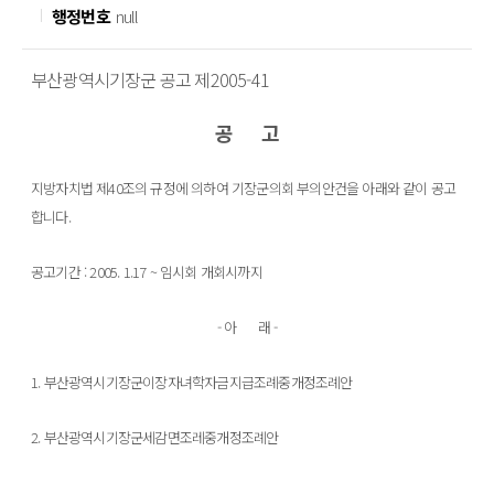
행정번호
null
부산광역시기장군 공고 제2005-41
공      고
지방자치법 제40조의 규정에 의하여 기장군의회 부의안건을 아래와 같이 공고
합니다.
공고기간 : 2005. 1.17 ~ 임시회 개회시까지
- 아      래 -
1. 부산광역시기장군이장자녀학자금지급조례중개정조례안
2. 부산광역시기장군세감면조레중개정조례안