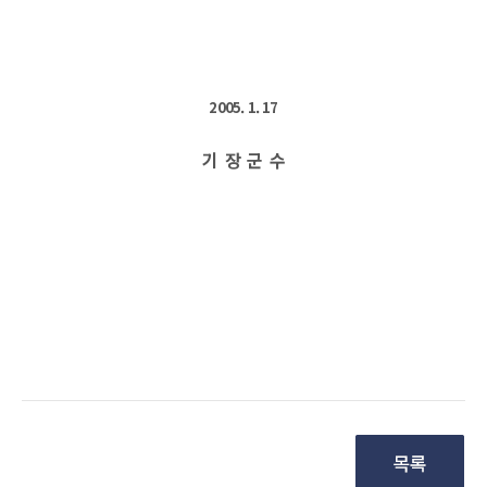
2005. 1. 17
기  장  군  수