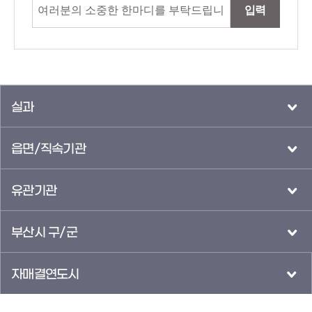
입력
실과
읍면/직속기관
유관기관
부산시 구/군
자매결연도시