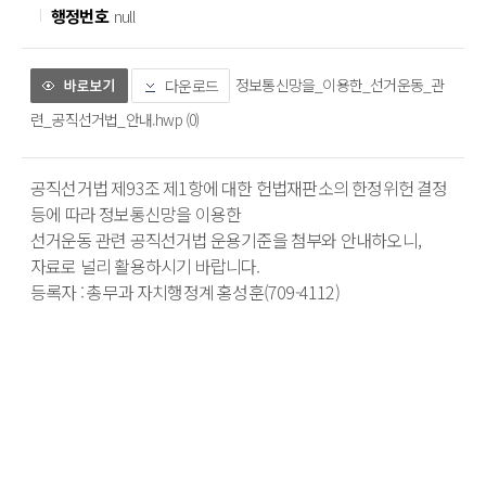
행정번호
null
정보통신망을_이용한_선거운동_관
다운로드
련_공직선거법_안내.hwp (0)
공직선거법 제93조 제1항에 대한 헌법재판소의 한정위헌 결정 
등에 따라 정보통신망을 이용한
선거운동 관련 공직선거법 운용기준을 첨부와 안내하오니,
자료로 널리 활용하시기 바랍니다.
등록자 : 총무과 자치행정계 홍성훈(709-4112)