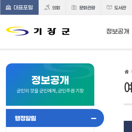
대표포털
의회
문화관광
도서관
정보공개
정보공개
군민의 것을 군민에게, 군민주권 기장
행정알림