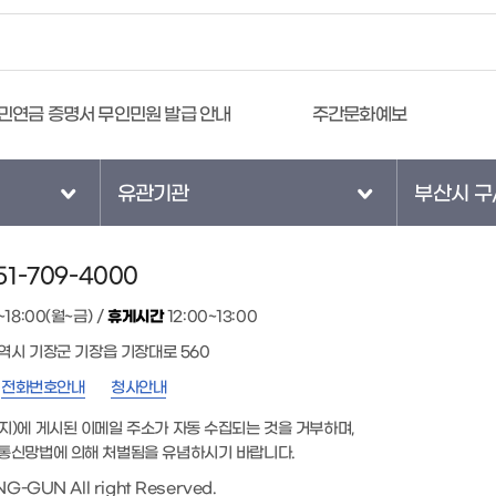
민연금 증명서 무인민원 발급 안내
주간문화예보
유관기관
부산시 구
1-709-4000
~18:00(월~금) /
휴게시간
12:00~13:00
광역시 기장군 기장읍 기장대로 560
전화번호안내
청사안내
지)에 게시된 이메일 주소가 자동 수집되는 것을 거부하며,
통신망법에 의해 처벌됨을 유념하시기 바랍니다.
G-GUN All right Reserved.