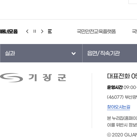
배너모음
기상청 누리예보
국민안전교육플랫폼
국
실과
읍면/직속기관
대표전화 05
운영시간
09:00
(46077) 부산
찾아오시는길
본 누리집(홈페이
이를 위반시 정보
ⓒ 2020 GIJAN