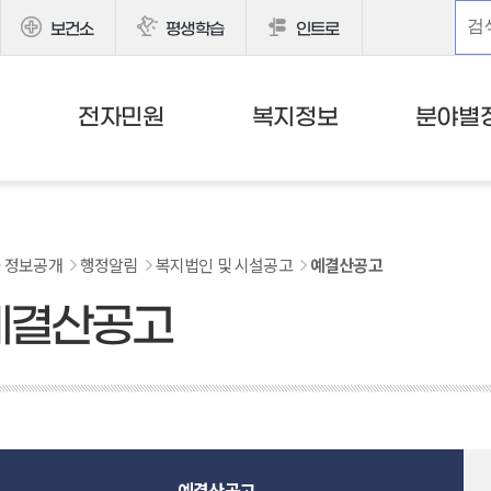
보건소
평생학습
인트로
전자민원
복지정보
분야별
정보공개
행정알림
복지법인 및 시설공고
예결산공고
예결산공고
예결산공고