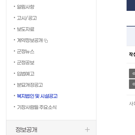
알림사항
고시/공고
보도자료
계약정보공개
군정뉴스
작
군정공보
입법예고
분묘개장공고
복지법인 및 시설공고
사
기장사람들 주요소식
정보공개