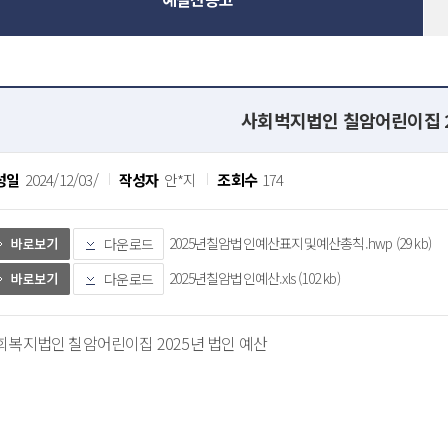
사회벅지법인 칠암어린이집 2
성일
2024/12/03/
작성자
안*지
조회수
174
2025년칠암법인예산표지및예산총칙.hwp (29 kb)
다운로드
2025년칠암법인예산.xls (102 kb)
다운로드
회복지법인 칠암어린이집 2025년 법인 예산