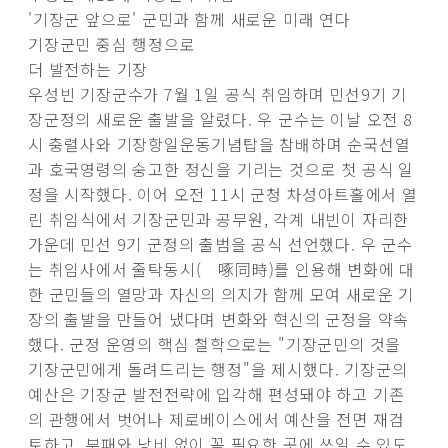
'기장군 앞으로' 군민과 함께 새로운 미래 연다
기장군민 중심 행정으로
더 발전하는 기장
우성빈 기장군수가 7월 1일 공식 취임하며 민선9기 기
장군정의 새로운 출발을 알렸다. 우 군수는 이날 오전 8
시 충렬사와 기장항일운동기념탑을 참배하며 순국선열
과 호국영령의 숭고한 정신을 기리는 것으로 첫 공식 일
정을 시작했다. 이어 오전 11시 군청 차성아트홀에서 열
린 취임식에서 기장군민과 공무원, 각계 내빈이 자리한
가운데 민선 9기 군정의 출범을 공식 선언했다. 우 군수
는 취임사에서 줄탁동시( 啄同時)를 인용해 변화에 대
한 군민들의 열망과 자신의 의지가 함께 모여 새로운 기
장의 출발을 만들어 냈다며 변화와 혁신의 군정을 약속
했다. 군정 운영의 핵심 철학으로는 "기장군민의 것을
기장군민에게 돌려드리는 행정"을 제시했다. 기장군의
예산은 기장군 발전전략에 입각해 편성돼야 하고 기존
의 관행에서 벗어나 제로베이스에서 예산을 전면 재검
토하고, 부패와 낭비 없이 꼭 필요한 곳에 쓰일 수 있도