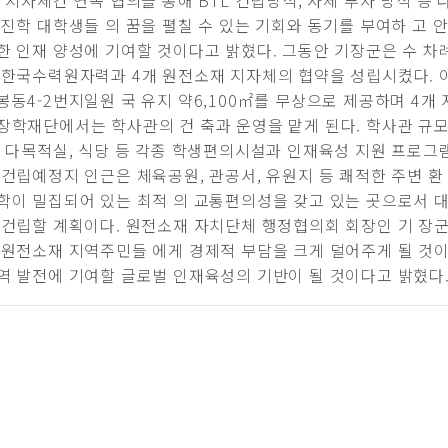
, 지자체간 연속 협의를 통해 BTL 건립방식, 자체 투자 방식 등
 진학 대학생들 의 꿈을 펼칠 수 있는 기회와 동기를 부여하 고
한 인재 양성에 기여할 것이다고 밝혔다. 그동안 기장군은 수 차
 한국수력원자력과 4개 원전소재 지자체의 협약을 성립시켰다. 
봉동4-2번지일원 국 유지 약6,100㎡를 무상으로 제공하며 4개
장학재단에서는 학사관의 건 축과 운영을 맡게 된다. 학사관 규모는 
, 다목적실, 식당 등 각종 학생편의시설과 인재육성 지원 프로
 건립예정지 인근은 체육공원, 관공서, 유원지 등 쾌적한 주변 환
학이 밀집되어 있는 최적 의 교통편의성을 갖고 있는 곳으로서 대
 건립할 계획이다. 원전소재 자치단체 행정협의회 회장인 기 장군
 원전소재 지역주민들 에게 경제적 부담을 크게 덜어주게 될 것이
역 발전에 기여할 글로벌 인재육성의 기반이 될 것이다고 밝혔다