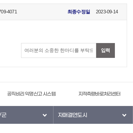
709-4071
최종수정일
2023-09-14
입력
공직비리 익명신고 시스템
지적측량바로처리센터
/군
자매결연도시