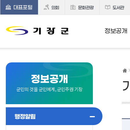
대표포털
의회
문화관광
도서관
정보공개
정보공개
군민의 것을 군민에게, 군민주권 기장
행정알림