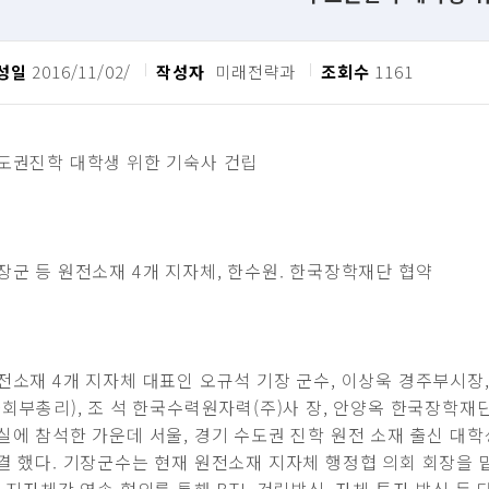
성일
2016/11/02/
작성자
미래전략과
조회수
1161
도권진학 대학생 위한 기숙사 건립
장군 등 원전소재 4개 지자체, 한수원. 한국장학재단 협약
전소재 4개 지자체 대표인 오규석 기장 군수, 이상욱 경주부시장
사회부총리), 조 석 한국수력원자력(주)사 장, 안양옥 한국장학재
실에 참석한 가운데 서울, 경기 수도권 진학 원전 소재 출신 대
결 했다. 기장군수는 현재 원전소재 지자체 행정협 의회 회장을 