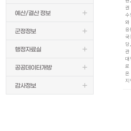
원
권
예산/결산 정보
수
와
응
군정정보
국
당
행정자료실
관
대
로
공공데이터개방
온
지
감사정보