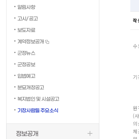
알림사항
고시/공고
작
보도자료
계약정보공개
수
군정뉴스
군정공보
입법예고
기
분묘개장공고
복지법인 및 시설공고
원
기장사람들 주요소식
(
의
체
정보공개