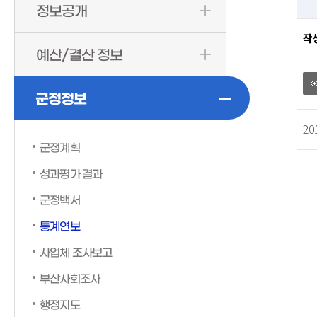
정보공개
작
예산/결산 정보
군정정보
2
군정계획
성과평가 결과
군정백서
통계연보
사업체 조사보고
부산사회조사
행정지도