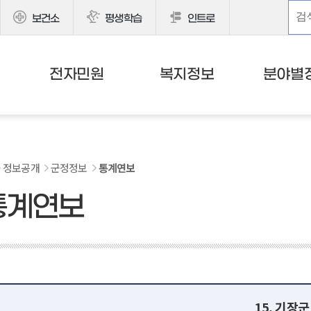
보건소
평생학습
인트로
전자민원
복지정보
분야별
정보공개
군정정보
통계연보
통계연보
15. 기장군