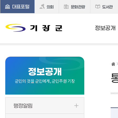
대표포털
의회
문화관광
도서관
정보공개
정보공개
군민의 것을 군민에게, 군민주권 기장
행정알림