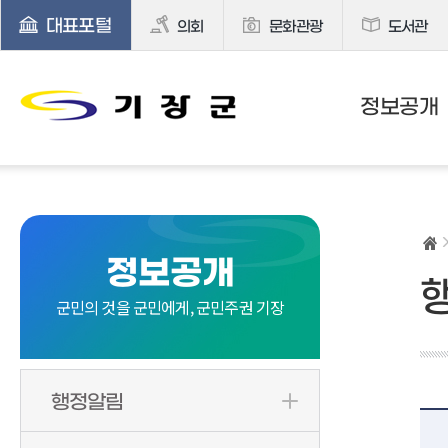
대표포털
의회
문화관광
도서관
정보공개
정보공개
군민의 것을 군민에게, 군민주권 기장
행정알림