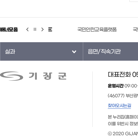
배너모음
국민안전교육플랫폼
국민연금 증명서 무인민원 발급 안내
실과
읍면/직속기관
대표전화 05
운영시간
09:00
(46077) 부산
찾아오시는길
본 누리집(홈페이
이를 위반시 정보
ⓒ 2020 GIJAN