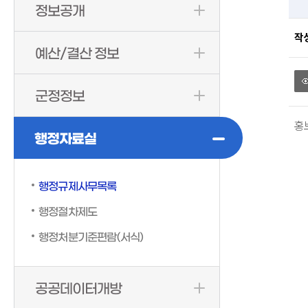
정보공개
작
예산/결산 정보
군정정보
홍
행정자료실
행정규제사무목록
행정절차제도
행정처분기준편람(서식)
공공데이터개방