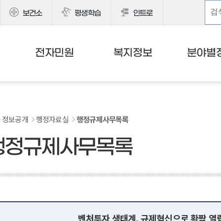
보건소
평생학습
인트로
전자민원
복지정보
분야별
정보공개
행정자료실
행정규제사무목록
행정규제사무목록
벤처투자 생태계, 규제혁신으로 확짝 열립