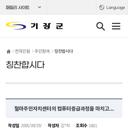
패밀리 사이트
Language
전자민원
주민참여
칭찬합시다
칭찬합시다
철마주민자치센터의 컴퓨터중급과정을 마치고...
작성일
2005/09/29/
작성자
김*희
조회수
1881