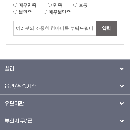
매우만족
만족
보통
불만족
매우불만족
입력
실과
읍면/직속기관
유관기관
부산시 구/군