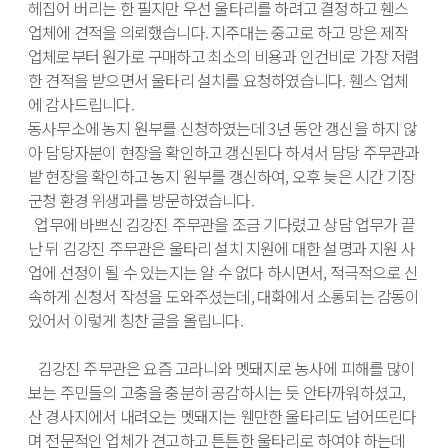
헤집어 버리는 한 필지만 우선 울타리를 하려고 결정하고 휀스 
업체에 견적을 의뢰했습니다. 지주대는 중고로 하고 망은 제작 
업체로부터 원가로 구매하고 최소의 비용과 인건비로 가장 저렴
한 견적을 받으면서 울타리 설치를 요청하였습니다. 휀스 업체
에 감사드립니다. 

동사무소에 농지 원부를 신청하였는데 3년 동안 갱신을 하지 않
아 담당자분이 현장을 확인하고 갱신된다 하셔서 담당 주무관과 
밭 현장을 확인하고 농지 원부를 갱신하여, 오후 늦은 시간 기장
군청 환경 위생과를 방문하였습니다. 

  업무에 바쁘신 김강진 주무관을 조금 기다렸고 상담 업무가 끝
난 뒤 김강진 주무관은 울타리 설치 지원에 대한 설명과 지원 사
업에 선정이 될 수 있는지는 알 수 없다 하시면서, 적극적으로 신
속하게 신청서 작성을 도와주셨는데, 대화에서 소통되는 감동이 
있어서 이렇게 칭찬 글을 올립니다. 

   김강진 주무관은 요즘 고라니와 멧돼지로 농사에 피해를 많이 
보는 주민들의 고충을 충분히 공감하시는 듯 안타까워하셨고, 
산 경사지에서 내려오는 멧돼지는 웬만한 울타리도 넘어뜨린다
며 전문적인 업체가 견고하고 튼튼한 울타리로 하여야 하는데 