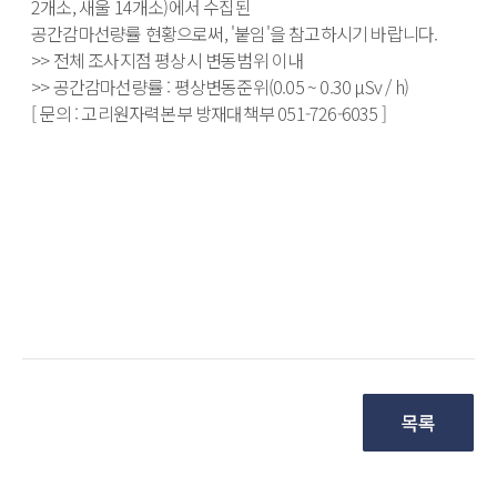
2개소, 새울 14개소)에서 수집된   
공간감마선량률 현황으로써, '붙임'을 참고하시기 바랍니다.
>> 전체 조사지점 평상시 변동범위 이내
>> 공간감마선량률 : 평상변동준위(0.05 ~ 0.30 μSv / h)
[ 문의 : 고리원자력본부 방재대책부 051-726-6035 ]