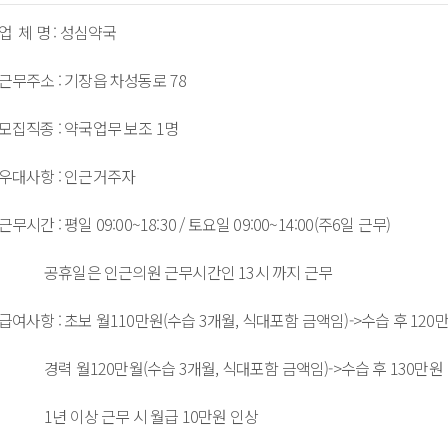
     공휴일은 인근의원 근무시간인 13시 까지 근무  

 경력 월120만월(수습 3개월, 식대포함 금액임)->수습 후 130만원 

       1년 이상 근무 시 월급 10만원 인상  
