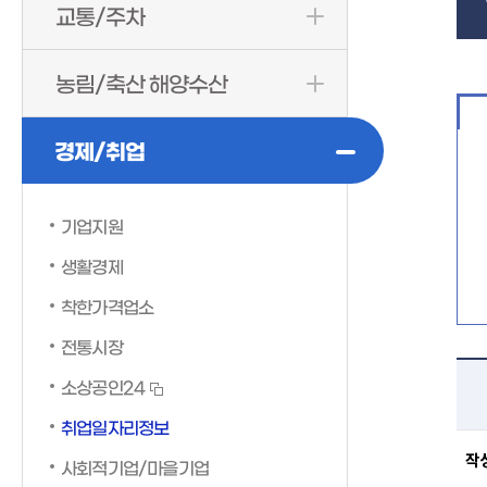
교통/주차
농림/축산 해양수산
경제/취업
기업지원
생활경제
착한가격업소
전통시장
소상공인24
취업일자리정보
작
사회적기업/마을기업