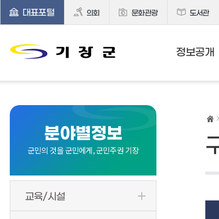
대표포털
의회
문화관광
도서관
정보공개
분야별정보
군민의 것을 군민에게, 군민주권 기장
교육/시설