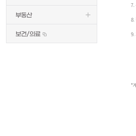
 7. 복리후생 : 4대보험, 퇴직금, 중식제공, 여름휴가3박 4일과 명절에 떡값 지급 

부동산
 8. 접수방법 :  방문 (이력서 제출)  

 9. 기      타 : 자세한 문의 사항은 취업정보센터(709-4377~4379, 4396)로 전화주십시오. 

보건/의료
 