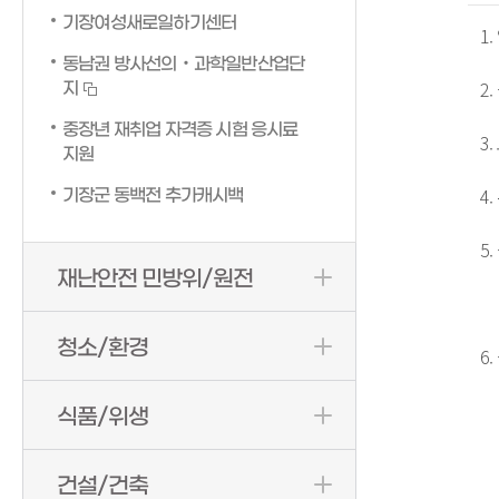
기장여성새로일하기센터
 1. 업  체 명 : 성심약국  

동남권 방사선의‧과학일반산업단
 2. 근무주소 : 기장읍 차성동로 78   

지
중장년 재취업 자격증 시험 응시료
 3. 모집직종 : 약국업무 보조 1명 

지원
 4. 우대사항 : 인근거주자  

기장군 동백전 추가캐시백
 5. 근무시간 : 평일 09:00~18:30 / 토요일 09:00~14:00(주6일 근무) 

재난안전 민방위/원전
               
청소/환경
 6. 급여사항 : 초보 월110만원(수습 3개월, 식대포함 금액임)->수습 후 120만원 

                   
식품/위생
             
건설/건축