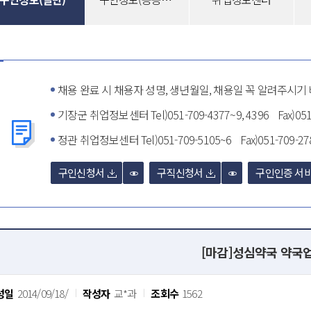
채용 완료 시 채용자 성명, 생년월일, 채용일 꼭 알려주시기
기장군 취업정보센터 Tel)051-709-4377~9, 4396 Fax)051
정관 취업정보센터 Tel)051-709-5105~6 Fax)051-709-27
구인신청서
구직신청서
구인인증 서비
[마감]성심약국 약국
성일
2014/09/18/
작성자
교*과
조회수
1562