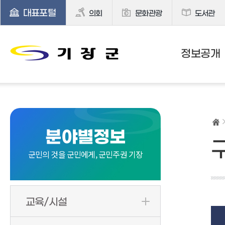
대표포털
의회
문화관광
도서관
정보공개
분야별정보
군민의 것을 군민에게, 군민주권 기장
교육/시설