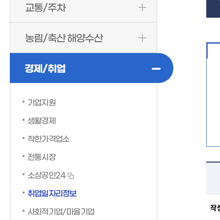
교통/주차
농림/축산 해양수산
경제/취업
기업지원
생활경제
착한가격업소
전통시장
소상공인24
취업일자리정보
작
사회적기업/마을기업