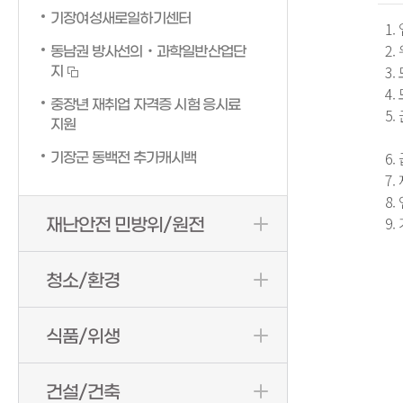
기장여성새로일하기센터
1.
2.
동남권 방사선의‧과학일반산업단
3.
지
4.
중장년 재취업 자격증 시험 응시료
5.
지원
            
6.
기장군 동백전 추가캐시백
7.
8.
재난안전 민방위/원전
청소/환경
식품/위생
건설/건축