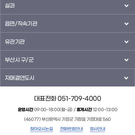
실과
읍면/직속기관
유관기관
부산시 구/군
자매결연도시
대표전화 051-709-4000
운영시간
09:00~18:00(월~금) /
휴게시간
12:00~13:00
(46077) 부산광역시 기장군 기장읍 기장대로 560
찾아오시는길
전화번호안내
청사안내