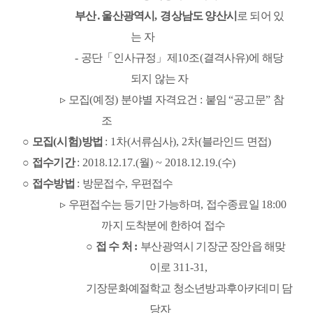
부산
․
울산광역시
, 
경상남도 양산시
로 되어 있
는 자
- 
공단
「
인사규정
」
제
10
조
(
결격사유
)
에 해당
되지 않는 자
▹ 
모집
(
예정
) 
분야별 자격요건 
: 
붙임 
“
공고문
” 
참
조
○ 
모집
(
시험
)
방법
: 1
차
(
서류심사
), 2
차
(
블라인드 면접
)
○ 
접수기간 
: 2018.12.17.(
월
) ~ 2018.12.19.(
수
)
○ 
접수방법 
: 
방문접수
, 
우편접수
▹ 
우편접수는 등기만 가능하며
, 
접수종료일 
18:00
까지 도착분에 한하여 접수
○ 
접 수 처 
: 
부산광역시 기장군 장안읍 해맞
이로 
311-31,
기장문화예절학교 청소년방과후아카데미 담
당자