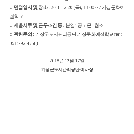
○ 
면접일시 및 장소 
: 2018.12.20.(
목
), 13:00 ~ / 
기장문화예
절학교
○ 
제출서류 및 근무조건 등 
: 
붙임 
“
공고문
” 
참조
○ 
관련문의 
: 
기장군도시관리공단 기장문화예절학교
(
☎ 
: 
051)792-4758)
2018
년 
12
월 
17
일
기장군도시관리공단 이사장