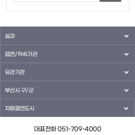
실과
읍면/직속기관
유관기관
부산시 구/군
자매결연도시
대표전화 051-709-4000