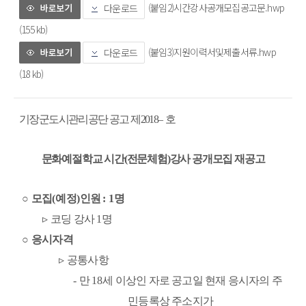
(붙임2)시간강사공개모집공고문.hwp
다운로드
(155 kb)
(붙임3)지원이력서및제출서류.hwp
다운로드
(18 kb)
기장군도시관리공단 공고 제
2018
–  
호
문화예절학교 시간
(
전문체험
)
강사 공개모집 재공고
○ 
모집
(
예정
)
인원 
: 1
명
▹ 
코딩 강사 
1
명
○ 
응시자격
▹ 
공통사항
- 
만 
18
세 이상인 자로 
공고일 현재 응시자의 주
민등록상 주소지가 