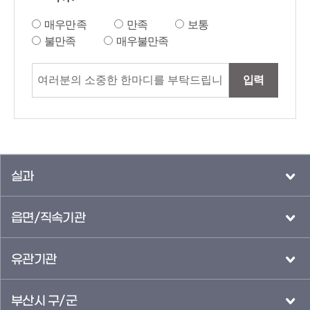
매우만족
만족
보통
불만족
매우불만족
입력
실과
읍면/직속기관
유관기관
부산시 구/군