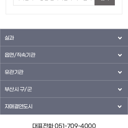
실과
읍면/직속기관
유관기관
부산시 구/군
자매결연도시
대표전화 051-709-4000