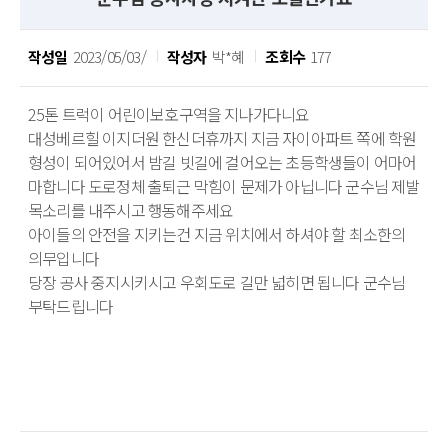
작성일
2023/05/03/
작성자
박*혜
조회수
177
25톤 트럭이 어린이보호구역을 지나가다니요
대성베르힐 이지더원 한신더휴까지 지금 자이아파트 쪽에 학원 
형성이 되어있어서 밤길 빗길에 걸어오는 초등학생들이 어마어
마합니다 도로정체 출퇴근 막힘이 문제가 아닙니다 군수님 제발 
목소리를 내주시고 행동해주세요
아이들의 안전을 지키는건 지금 위치에서 하셔야 할 최소한의 
의무입니다
당장 공사 중지시키시고 우회도로 길만 넓히면 됩니다 군수님 
부탁드립니다