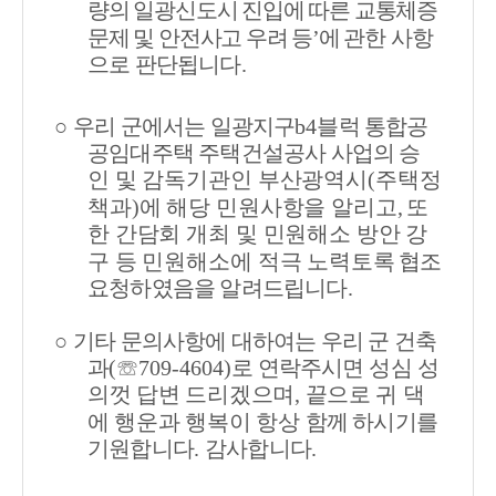
량의 일광신도시 진입에 따른 교통체증
문제 및 안전사고 우려 등
’
에
관한 사항
으로 판단됩니다
.
○
우리 군에서는 일광지구
b4
블럭 통합공
공임대주택 주택건설공사 사업의
승
인 및 감독기관인 부산광역시
(
주택정
책과
)
에 해당 민원사항을 알리고
,
또
한 간담회 개최 및 민원해소 방안 강
구 등 민원해소에 적극 노력토록
협조
요청하였음을 알려드립니다
.
○
기타 문의사항에 대하여는 우리 군 건축
과
(
☏
709-4604)
로 연락주시면
성심 성
의껏 답변 드리겠으며
,
끝으로 귀 댁
에 행운과 행복이 항상 함께
하시기를
기원합니다
.
감사합니다
.