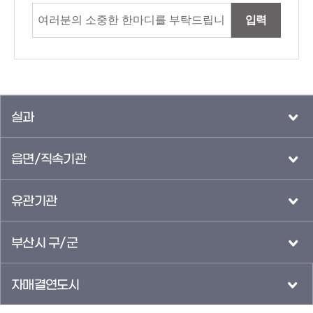
입력
실과
읍면/직속기관
유관기관
부산시 구/군
자매결연도시