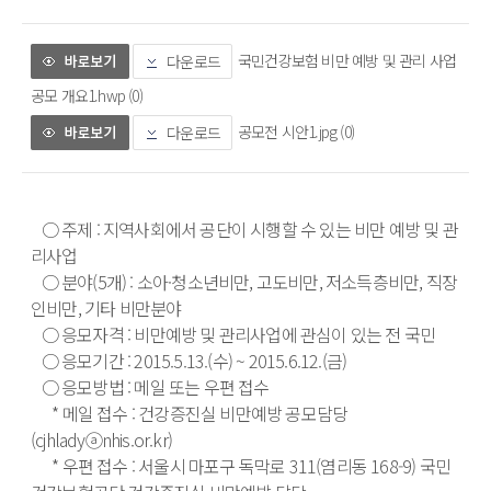
국민건강보험 비만 예방 및 관리 사업
다운로드
공모 개요1.hwp (0)
공모전 시안1.jpg (0)
다운로드
   ○ 주제 : 지역사회에서 공단이 시행할 수 있는 비만 예방 및 관
리사업

   ○ 분야(5개) : 소아·청소년비만, 고도비만, 저소득층비만, 직장
인비만, 기타 비만분야

   ○ 응모자격 : 비만예방 및 관리사업에 관심이 있는 전 국민

   ○ 응모기간 : 2015.5.13.(수) ~ 2015.6.12.(금)

   ○ 응모방법 : 메일 또는 우편 접수

      * 메일 접수 : 건강증진실 비만예방 공모담당
(cjhladyⓐnhis.or.kr)

      * 우편 접수 : 서울시 마포구 독막로 311(염리동 168-9) 국민