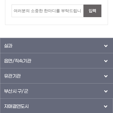
입력
실과
읍면/직속기관
유관기관
부산시 구/군
자매결연도시