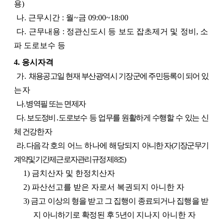
용)
나. 근무시간 : 월~금 09:00~18:00
다. 근무내용 : 정관신도시 등 보도 잡초제거 및 정비, 소
파 도로보수 등
4. 응시자격
가.
채용공고일 현재 부산광역시 기장군에 주민등록이 되어 있
는 자
나. 병역필 또는 면제자
다. 보도정비․도로보수 등 업무를 원활하게 수행할 수 있는 신
체 건강한 자
라.
다음 각
호의 어느 하나에 해당되지
아니한 자(기장군무기
계약및기간제근로자관리규정 제8조)
1) 금치산자 및 한정치산자
2) 파산선고를 받은 자로서 복권되지 아니한 자
3)
금고 이상의 형을 받고 그 집행이 종료되거나 집행을 받
지 아니
하기로 확정된 후 5년이
지나지 아니한 자