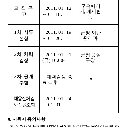
군홈페이
모 집 공
2011. 01. 12.
지, 게시판
고
～ 01. 18.
등
1차 서류
2011. 01. 19.
군청 재난
관리과
전형
～ 01. 20.
2차 체력
2011. 01. 21.
군청 풋살
(금) 10:00~
구장
검정
3차 공개
체력검정 종
〃
료 직후
추첨
채용신체검
2011. 01. 24.
-
사,신원조회
～ 01. 31.
8. 지원자 유의사항
가. 이력서에 부착된 사진이 본인과 상이 또는 본인
여부를 확