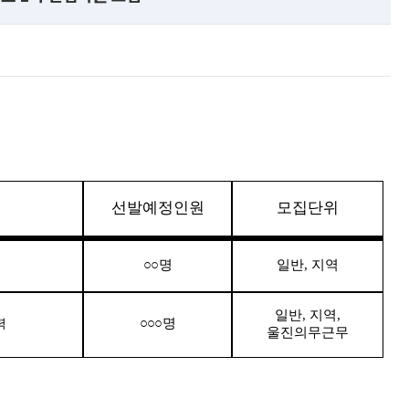
선발예정인원
모집단위
○○명
일반, 지역
일반, 지역,
○○○명
력
울진의무근무