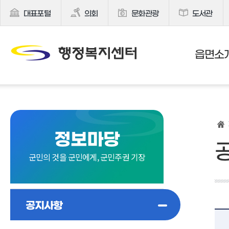
대표포털
의회
문화관광
도서관
읍면소
정보마당
군민의 것을 군민에게, 군민주권 기장
공지사항