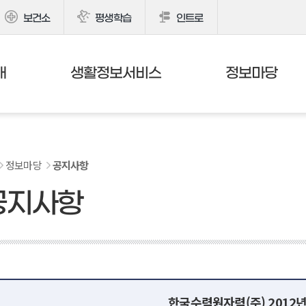
보건소
평생학습
인트로
개
생활정보서비스
정보마당
정보마당
공지사항
공지사항
한국수력원자력(주) 2012