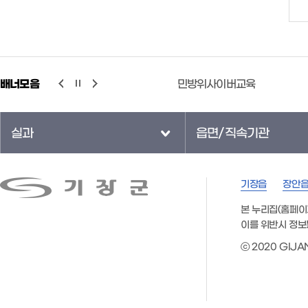
배너모음
행정공제회
민방위사이버교육
실과
읍면/직속기관
기장읍
장안
본 누리집(홈페이
이를 위반시 정보
ⓒ 2020 GIJAN