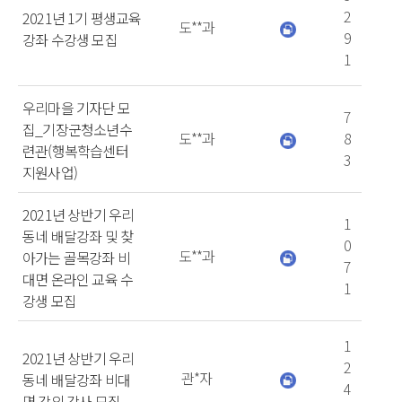
2
2021년 1기 평생교육
도**과
9
강좌 수강생 모집
1
우리마을 기자단 모
7
집_기장군청소년수
도**과
8
련관(행복학습센터
3
지원사업)
2021년 상반기 우리
1
동네 배달강좌 및 찾
0
도**과
아가는 골목강좌 비
7
대면 온라인 교육 수
1
강생 모집
1
2021년 상반기 우리
2
관*자
동네 배달강좌 비대
4
면 강의 강사 모집