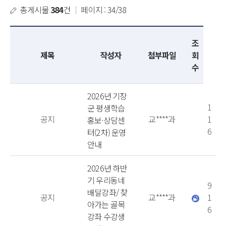
총게시물
384
건
｜
페이지 : 34/38
조
제목
작성자
첨부파일
회
수
2026년 기장
1
군 평생학습
공지
교****과
1
홍보·상담센
6
터(2차) 운영
안내
2026년 하반
기 우리동네
9
배달강좌/ 찾
공지
교****과
1
아가는 골목
6
강좌 수강생