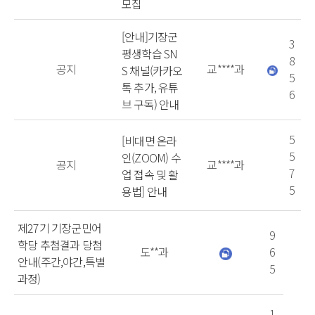
모집
[안내]기장군
3
평생학습 SN
8
공지
교****과
S 채널(카카오
5
톡 추가, 유튜
6
브 구독) 안내
5
[비대면 온라
5
인(ZOOM) 수
공지
교****과
7
업 접속 및 활
5
용법] 안내
제27기 기장군민어
9
학당 추첨결과 당첨
도**과
6
안내(주간,야간,특별
5
과정)
1