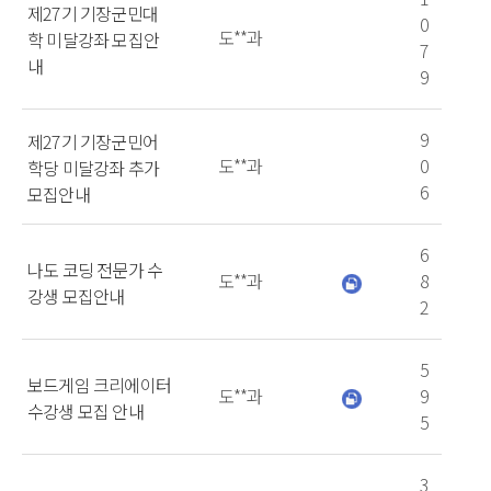
제27기 기장군민대
0
도**과
학 미달강좌 모집안
7
내
9
9
제27기 기장군민어
도**과
0
학당 미달강좌 추가
6
모집안내
6
나도 코딩 전문가 수
도**과
8
강생 모집안내
2
5
보드게임 크리에이터
도**과
9
수강생 모집 안내
5
3