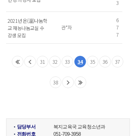
3
6
2021년 온(溫)나눔학
관*자
7
교 재능나눔교실 수
7
강생 모집
31
32
33
34
35
36
37
38
담당부서
복지교육국 교육청소년과
전화번호
051-709-3958