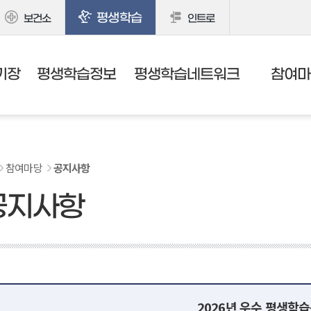
평생학습
보건소
인트로
기장
평생학습정보
평생학습네트워크
참여마
참여마당
공지사항
공지사항
2026년 우수 평생학