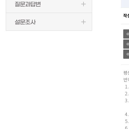
질문과답변
작
설문조사
평
반
1.
2.
3.
방
4
5
6