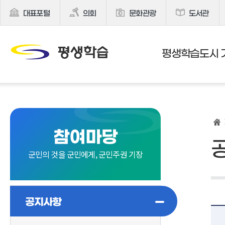
대표포털
의회
문화관광
도서관
평생학습도시 
참여마당
군민의 것을 군민에게, 군민주권 기장
공지사항