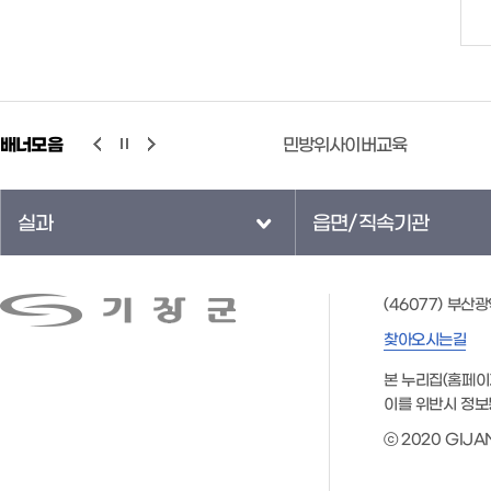
공제회
배너모음
민방위사이버교육
국
실과
읍면/직속기관
(46077) 부산
찾아오시는길
본 누리집(홈페이
이를 위반시 정보
ⓒ 2020 GIJAN