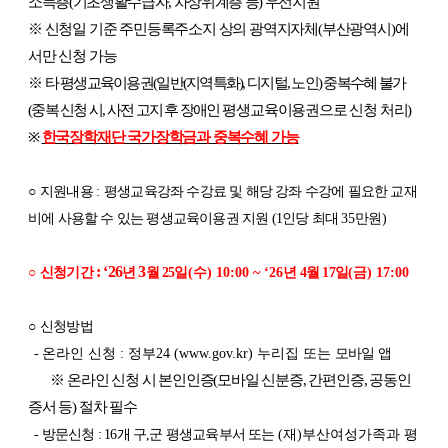
소득층
(
기초생활수급자
,
차상위계층 등
)
우선지원
※
신청일 기준 주민등록주소지 상의 광역지자체
(
부산광역시
)
에
서만 신청 가능
※
타 평생교육이용권
(
일반
(
지역특화
),
디지털
,
노인
)
중복수혜 불가
(
중복 신청 시
,
사전 고지 후 장애인
평생교육이용권으로 신청 처리
)
※
한국장학재단 국가장학금과 중복수혜 가능
○
지원내용
:
평생교육강좌 수강료 및 해당 강좌 수강에 필요한 교재
비에 사용할 수 있는 평생교육이용권 지원 (1
인당 최대
35
만원
)
:
‘26
3
○
신청기간
년
월
25
일
(수
) 10:00 ~ ‘26
년 4
월
17
일
(금
) 17:00
○
신청방법
-
온라인 신청
: 정부
24 (www.gov.kr)
누리집 또는
모바일 앱
※ 온라인 신청 시 본인인증(모바일 신분증, 간편인증, 공동인
증서 등) 절차 필수
-
방문신청 : 16개 구,군 평생교육부서 또는
(재)부산여성가족과 평