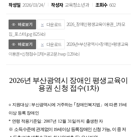
작성일
2026/03/24/
작성자
교육청소년과
조회수
602
2026_장애인평생교육이용권_1차모
다운로드
집_포스터.jpg (625 kb)
2026년+부산광역시+장애인+평생교육
다운로드
이용권+신청접수(1차)+공고문.hwp (129 kb)
2026
년 부산광역시 장애인 평생교육이
용권 신청 접수(1차)
:
○
지원대상
부산광역시에 거주하는
｢
장애인복지법
」
에 따른
19
세
이상 등록 장애인
*
연령 적용기준일
: 2007년 12월 31일까지
출생한 자
※
소득수준에 관계없이
19
세이상 등록장애인 신청 가능
,
이 중 저