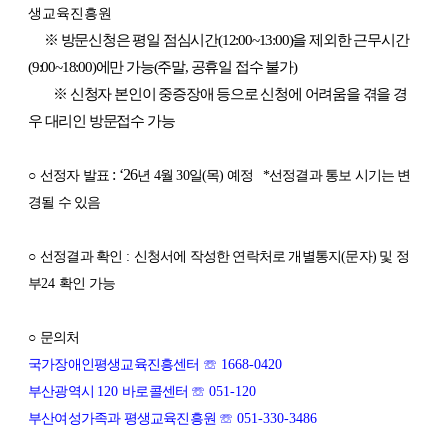
생교육진흥
원
※ 방문신청은 평일 점심시간(12:00~13:00)을 제외한 근무시간
(9:00~18:00)에만 가능(주말, 공휴일 접수 불가)
※ 신청자 본인이 중증장애 등으로 신청에 어려움을 겪을 경
우 대리인 방문접수 가능
:
‘26
○
선정자 발표
년 4월 30일(목) 예정 *선정결과 통보 시기는 변
경될 수 있음
○
선정결과 확인
:
신청서에 작성한 연락처로 개별통지(문자) 및 정
부
24
확인 가능
○
문의처
국가장애인평생교육진흥센터
☏
1668-0420
부산광역시
120
바로콜센터
☏
051-120
부산여성가족과 평생교육진흥원
☏
051-330-3486