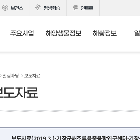
보건소
평생학습
인트로
주요사업
해양생물정보
해황정보
알림마당
보도자료
보도자료
보도자료(2019.3.)-기장군해조류육종융합연구센터·기