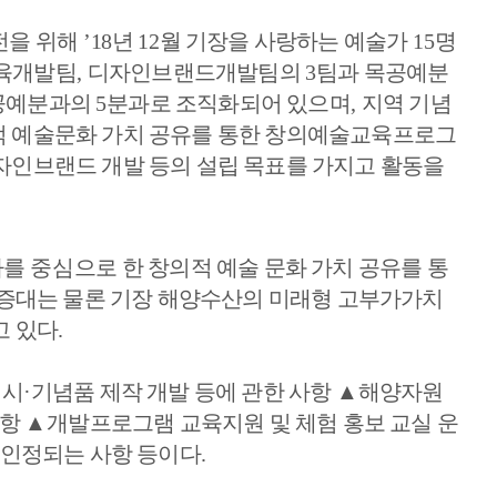
을 위해 
’18
년
12
월 기장을 사랑하는 예술가 
15
명
육개발팀
, 
디자인브랜드개발팀의 
3
팀과 목공예분
예분과의 
5
분과로 조직화되어 있으며
, 
지역 기념
 예술문화 가치 공유를 통한 창의예술교육프로그
자인브랜드 개발 등의 설립 목표를 가지고 활동을 
를 중심으로 한
창의적 예술 문화 가치 공유를 통
증대는 물론 기장 해양수산의 미래형 고부가가치 
고 있다
.
전시
·
기념품 제작 개발 등에 관한 사항 
▲
해양자원 
항 
▲
개발프로그램 교육지원 및 체험 홍보 교실 운
 인정되는 사항 등이다
.