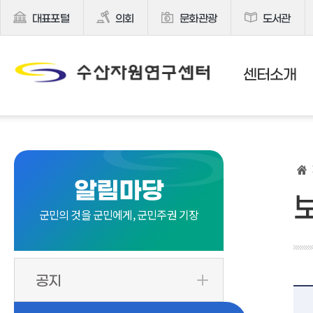
대표포털
의회
문화관광
도서관
센터소개
알림마당
군민의 것을 군민에게, 군민주권 기장
공지