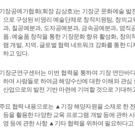
기장공예가협회
(
회장 김상호
)
는 기장군 문화예술 발전
으로 구성된 비영리 예술단체로 창작지원팀
, 
창의교
과
, 
칠공예분과
, 
도자공예분과
, 
금속공예분과
, 
염직공
품
․
예술품 창작을 통한 기장문화 향유 활성화
, 
창의적
램 개발
, 
지역
․
글로벌 협력 네트워크 강화를 통한 디
하고 있다
.
기장군연구센터는 이번 협력을 통하여 기장 연안바다
하여 사람들로 하여금 해양수산에 대한 이해와 관심 
산업으로의 발전 기반 마련에 기여할 것으로 기대하
주요 협력 내용으로는 
▲
기장 해양자원을 소재로 한 
등을 활용한 다양한 교육 프로그램 개발 등에 관하 사
영 등에 관한 사항 
▲
기타 협력을 위하여 필요하다고