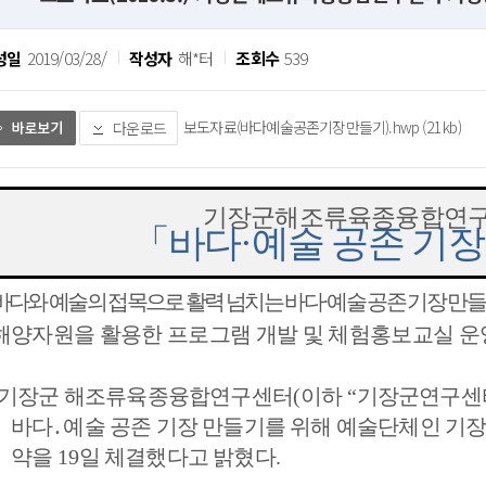
성일
2019/03/28/
작성자
해*터
조회수
539
보도자료(바다예술공존기장만들기).hwp (21 kb)
다운로드
기장군해조류육종융합연
「
바다
·
예술 공존 기장
바다와 예술의 접목으로 활력 넘치는 바다
·
예술 공존 기장 만들
해양자원을 활용한 프로그램 개발 및 체험홍보교실 운
기장군 해조류육종융합연구센터
(
이하 
“
기장군연구센
바다
․
예술 공존 기장 만들기를 위해 예술단체인 기
약을 
19
일 체결했다고 밝혔다
.