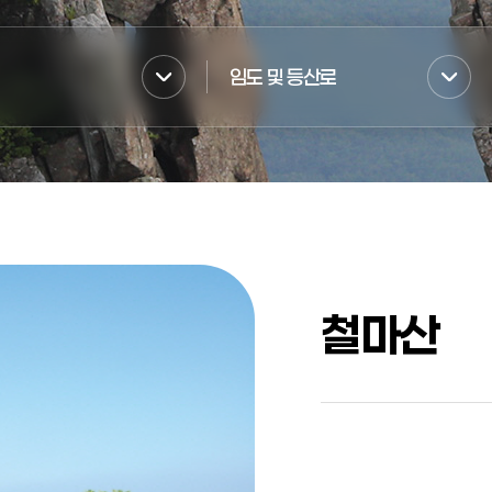
임도 및 등산로
철마산