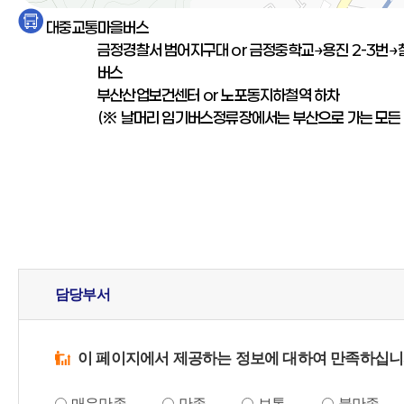
교통정보
대중교통
마을버스
금정경찰서 범어지구대 or 금정중학교→용진 2-3번→철
버스
부산산업보건센터 or 노포동지하철역 하차
(※ 날머리 임기버스정류장에서는 부산으로 가는 모든 
담당부서
이 페이지에서 제공하는 정보에 대하여 만족하십니
매우만족
만족
보통
불만족