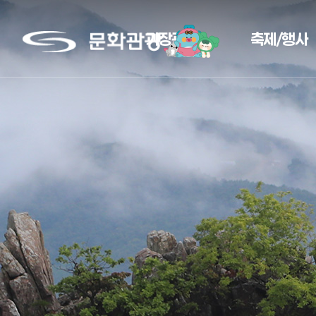
문
기장관광
축제/행사
화
관
광