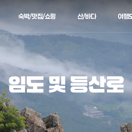
숙박/맛집/쇼핑
산/바다
여행
임도 및 등산로