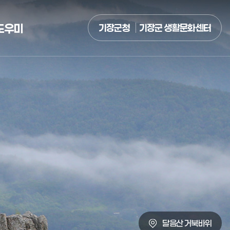
도우미
기장군청
기장군 생활문화센터
달음산 거북바위