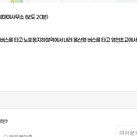
마며사무소 (보도 20분)
버스를 타고 노포동지하철역에서 내려 울산행 버스를 타고 영천초교에서 하
까?
만족도
의견입력
매우불만족