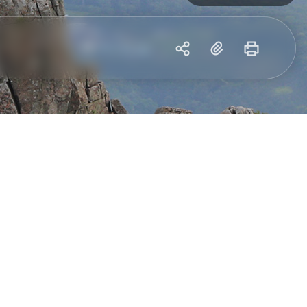
공
복
프
유
사
린
하
트
기
하
기