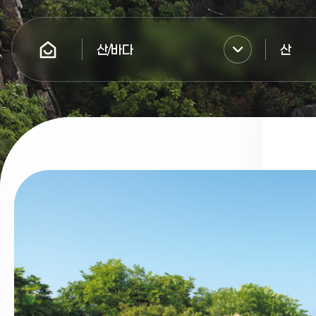
산/바다
산