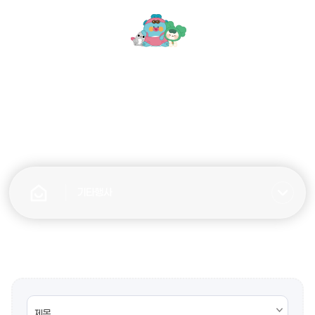
모
문
바
화
일
관
메
광
뉴
기타행사
열
기
기타행사
전체검색