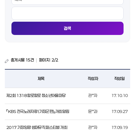
총게시물
15
건
｜
페이지 : 2/2
제목
작성자
작성일
기타행사
제2회 1318 할로할로 청소년어울마당
관*자
17.10.10
게시판
리스트
번호,
『KBS 전국노래자랑 (기장군편)』개최알림
문*과
17.09.27
제목,
작성자,
작성일,
2017 기장임랑 썸머뮤직 페스티벌 개최
관*자
17.09.19
첨부,