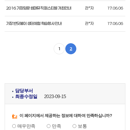
조회로
2016 기장임랑 썸머뮤직 페스티벌 개최안내
관*자
17.06.06
구성
기장 반딧불이 생태체험 학습행사 안내
관*자
17.06.06
1
2
담당부서
최종수정일
2023-09-15
이 페이지에서 제공하는 정보에 대하여 만족하십니까?
매우만족
만족
보통